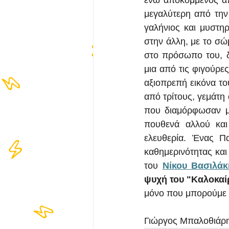
ενώ αποκομμένος από
μεγαλύτερη από την 
γαλήνιος και μυστη
στην άλλη, με το σώμ
στο πρόσωπο του, δί
μια από τις φιγούρε
αξιοπρεπή εικόνα το
από τρίτους, γεμάτη
που διαμόρφωσαν μι
πουθενά αλλού και 
ελευθερία. Ένας Π
καθημερινότητας και
του 
Νίκου Βασιλάκ
ψυχή του "Καλοκαίρ
μόνο που μπορούμε ν
Γιώργος Μπαλοθιάρη