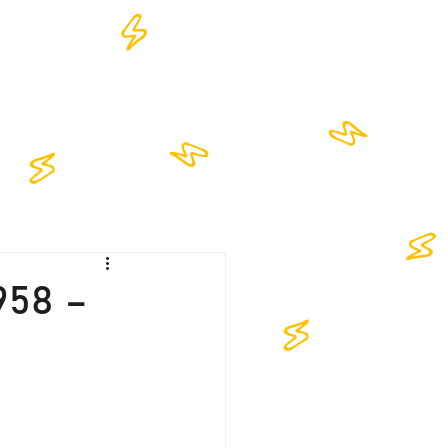
NTACT
958 –