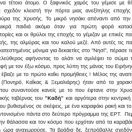
ένα τέτοιο άτομο. Ο ξαφνικός χαμός του γέμισε με θ
 σχεδόν κλειστή την πόρτα μιας ανεξίτηλης εποχής 
ύρα της Χρυσής. Το μικρό νησάκι απέναντι από την Ι
 μικρά παιδιά ακόμα όταν για πρώτη φορά κατασ
τορίες και οι θρύλοι της εποχής το γέμιζαν με επικές πα
ής, της αλμύρας και του καλού μεζέ. Από αυτές τις παρ
κατεστημένος μόνιμα για δεκαετίες στο "Νησί", πέρασε τα
ελεύθερος αφήνοντας το αλάτι να σμιλέψει το σώμα τ
ή με τον έξω κόσμο, προς λύπη της μάνας του Ειρήνης
υ έβαζε με το πρώτο καΐκι προμήθειες ! Μέλος της αναπ
 (Πονηρό, Καΐκας & Ξεμαλιάρης) ήταν από τα χαρακτη
ου συναντούσε κανείς με το που έφτανε στην Χρυσ
ικής ταβέρνας του 
"Καδή"
 και αργότερα στην κεντρική
του βυθισμένος σε σκέψεις, με ένα καραφάκι ρακή και το
ντονισμένο πάντα στο δεύτερο πρόγραμμα της ΕΡΤ.  Πε
ην θάλασσα και τον κόσμο που ερχόταν από τα καραβάκ
η ώρα αναχωρούσε. Τα βράδια δε, ξεπρόβαλλε σχεδόν