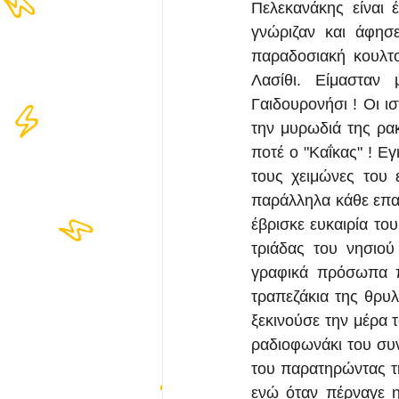
Πελεκανάκης είναι 
γνώριζαν και άφησε
παραδοσιακή κουλτο
Λασίθι. Είμασταν
Γαιδουρονήσι ! Οι ισ
την μυρωδιά της ρακ
ποτέ ο "Καΐκας" ! Εγ
τους χειμώνες του 
παράλληλα κάθε επαφ
έβρισκε ευκαιρία το
τριάδας του νησιού
γραφικά πρόσωπα π
τραπεζάκια της θρυλ
ξεκινούσε την μέρα 
ραδιοφωνάκι του συ
του παρατηρώντας τ
ενώ όταν πέρναγε 