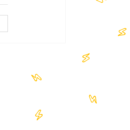
OKAZANO - 1,5Μ
ολές με την Πρεμιέρα 🔥