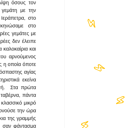
λίψη όσους τoν 
γεμάτη με την 
εράπετρα, στο 
κηνώσαμε στο 
ρέες γεμάτες με 
έες δεν έλειπε 
 καλοκαίρια και 
ου αρνούμενος 
 η οποία όποτε 
όσπαστης αγίας 
ριστικά εκείνα 
ή.  Στα πρώτα 
 ταβέρνα, πάντα 
 κλασσικό μικρό 
ρνούσε την ώρα 
ια της γραμμής 
 σαν φάντασμα 