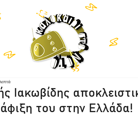
TEN LIVE
NETWORK
HISTORY
CO
λεπτά
ς Ιακωβίδης αποκλειστι
 άφιξη του στην Ελλάδα!