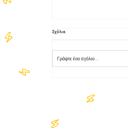
Σχόλια
Γράψτε ένα σχόλιο...
4M Χτύπησε το
RAKOKAZANO, έφαγε λάχανο
τον ΝΟΛΑΝ