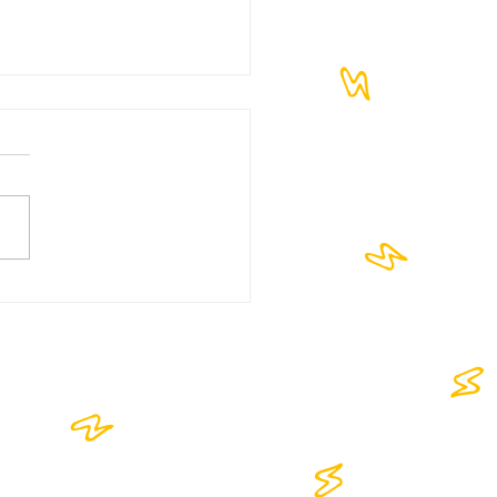
OKAZANO - 1,5Μ
ολές με την Πρεμιέρα 🔥