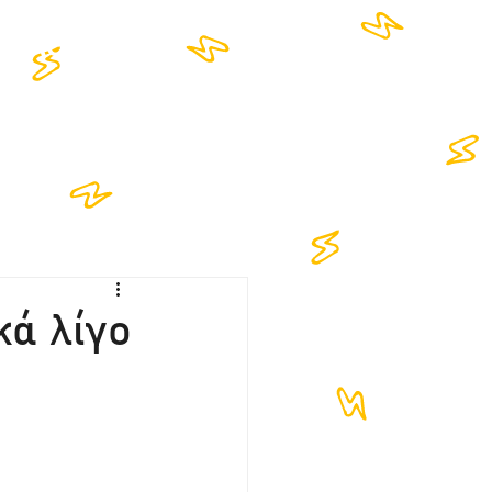
NTACT
κά λίγο