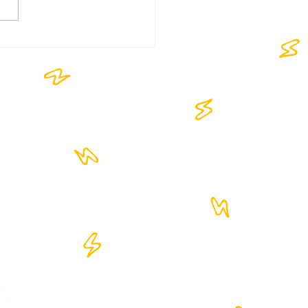
OKAZANO - 1,5Μ
ολές με την Πρεμιέρα 🔥