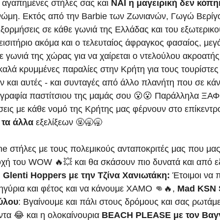
ι αγαπημένες στήλες σας και
 ΝΑΙ η μαγειρική δεν κόπηκ
νώμη. Εκτός από την Barbie των Ζωνιανών, Γωγώ Βερίγ
Εξορμήσεις σε κάθε γωνιά της Ελλάδας και του εξωτερικού
εισιτήριο ακόμα και ο τελευταίος άφραγκος φασαίος, μεγά
ε γωνιά της χώρας για να χαίρεται ο ντελούλου ακροατής
ο καλά κρυμμένες παραλίες στην Κρήτη για τους τουρίστε
ν και αυτές - και συνταγές από άλλο πλανήτη που σε κάν
γραφία παστίτσιου της μαμάς σου 😮😮 Παράλληλα ΞΑ
εις με κάθε νομό της Κρήτης μας φέρνουν στο επίκεντρο
 τα άλλα
 εξελίξεων 🤬🥱🥱
ine στήλες με τους πολεμικούς ανταποκριτές μας που μας
χή του WOW 🔥💥 και θα σκάσουν πιο δυνατά και από ε
 
Glenti Hoppers με την Τζίνα Χανιωτάκη: 
Έτοιμοι να 
γύρια και φέτος και να κάνουμε ΧΑΜΟ 👊🔥, 
Mad KSN S
ύλου
: Βγαίνουμε και πάλι στους δρόμους και σας ρωτάμε
α 😂 και η ολοκαίνουρια 
BEACH PLEASE με τον Βαγγ