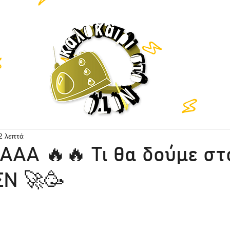
TEN LIVE
NETWORK
HISTORY
CO
2 λεπτά
ΑΑ 🔥🔥 Τι θα δούμε στ
ΣΝ 🚀🥳