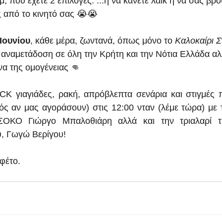
 που έχετε 2 επιλογές: ...ή να κάνετε λαικ ή να σας βρο
 από το κινητό σας 😭😭
Ιουνίου
, κάθε μέρα, ζωντανά, όπως μόνο το 
Καλοκαίρι Σ
ή αναμετάδοση σε όλη την Κρήτη και την Νότια Ελλάδα αλ
α της ομογένειας 👊
K γιαγιάδες, ρακή, απρόβλεπτα σενάρια και στιγμές π
κτός αν μας αγοράσουν) στις 12:00 νταν (λέμε τώρα) με 
ΟΚΟ Γιώργο Μπαλοθιάρη αλλά και την τριαλαρί τρ
ύ, Γωγώ Βερίγου!
φέτο.