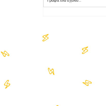
Γράψτε ένα σχόλιο...
4M Χτύπησε το
RAKOKAZANO, έφαγε λάχανο
τον ΝΟΛΑΝ