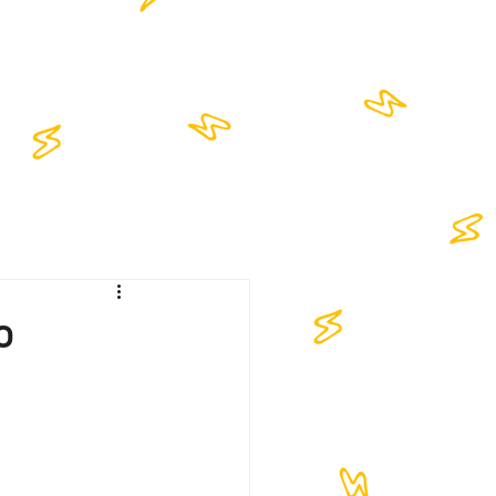
NTACT
ο