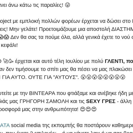
άνει άνω κάτω τις παραλίες! 😜
roject με εμπλοκή πολλών φορέων έρχεται να δώσει στο 
σεις! Μην γελάτε! Προετοιμάζουμε μια αποστολή ΔΙΑΣΤΗ
😱 Δεν θα σας τα πούμε όλα, αλλά γενικά έχετε το νού 
 κεφάλι!
🥳 έρχεται και αυτό τέλη Ιουλίου με πολύ 
ΓΛΕΝΤΙ, πο
 αν δεν τιμήσουμε το σπίτι μας θα πέσει να μας πλακώσε
 ΓΙΑ ΑΥΤΟ. ΟΥΤΕ ΓΙΑ "ΑΥΤΟΥΣ". 😮😮😮😮😮😮😮😮
υτείτε με την ΒΙΝΤΕΑΡΑ που φτιάξαμε και ανέβηκε ήδη με
διάς μας ΓΡΗΓΟΡΗ ΣΑΜΟΛΗ και τις 
SEXY ΓΡΕΣ
 - άλλη 
οσφορά μας στην ανθρωπότητα! 😍😍😍
ΑΤΑ
 social media της εκπομπής θα ποστάρουν καθημερ