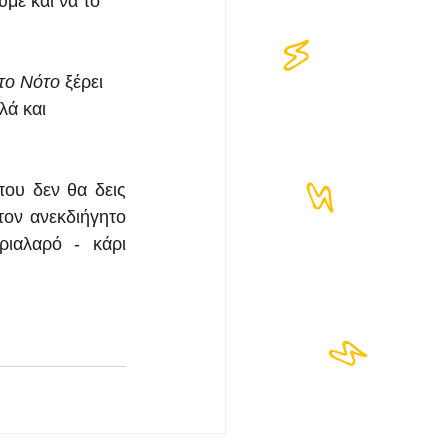
ύμε και να το 
το Νότο
 ξέρει 
λά και 
ου δεν θα δεις 
τον ανεκδιήγητο 
ιαλαρό - κάρι 