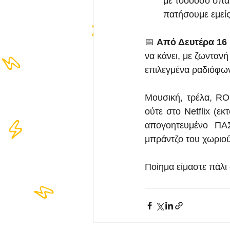
με τοοοόσο σπαμ,
πατήσουμε εμείς
📅 
Από Δευτέρα 16 
να κάνει, με ζωνταν
επιλεγμένα ραδιόφων
Μουσική, τρέλα, ROC
ούτε στο Netflix (ε
απογοητευμένο ΠΑΣ
μπράντζο του χωριο
Ποίημα είμαστε πάλι 