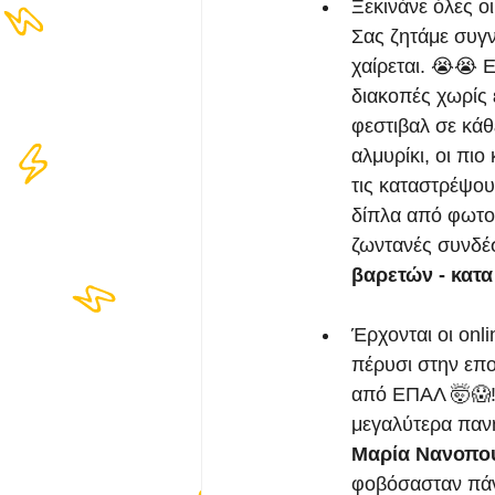
Ξεκινάνε όλες ο
Σας ζητάμε συγ
χαίρεται. 😭😭 
διακοπές χωρίς 
φεστιβαλ σε κάθ
αλμυρίκι, οι πι
τις καταστρέψου
δίπλα από φωτο
ζωντανές συνδέσ
βαρετών - κατα
Έρχονται οι onl
πέρυσι στην επο
από ΕΠΑΛ 🤯😱!
μεγαλύτερα πανη
Μαρία Νανοπο
φοβόσασταν πάντ