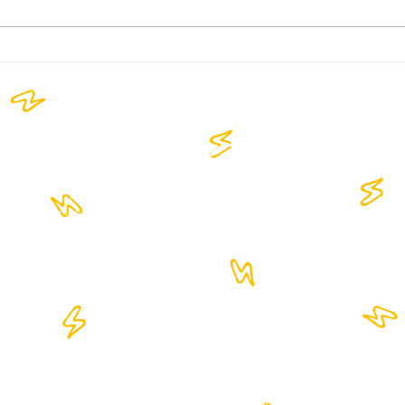
Sea of Sound by Thalassa
RAK
Seaside: Ένα Signature
προβ
μουσικό concept!
🔥🔥
Forum
Xperienc
Network
B.I.G Party
e