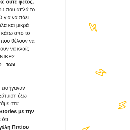
ε ούτε φέτος. 
ου που απλά το 
 για να πάει 
λα και μικρά 
 κάτω από το 
ς που θέλουν να 
ουν να κλαίς 
ΦΝΙΚΕΣ 
 - 
των 
 εισήγαγαν 
ξάτμιση έξω 
πάμε στα 
tories με την 
 ότι 
έλη Πιπίου 