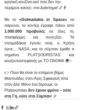
κρητική κουζίνα εκεί που δεν την 
περίμενε κανείς: στο Διάστημα! 🌌👵
Με το 
«Dolmadakia in Space»
 να 
σαρώνει, το κοντέρ έγραψε πάνω από 
1.000.000 προβολές
 σε όλες τις 
πλατφόρμες και συνεχίζει. Τα 
ντολμαδάκια έγιναν viral, η Κρήτη 
έγινε… NASA, και το σύμπαν έμαθε τι 
σημαίνει PLATSOURISTAS και 
κουζουλοστεφανής με ΤΟ ΟΝΟΜΑ 🌍✨
👉 Ποιο θα είναι το επόμενο βήμα; 
Μαντινάδες στον Άρη; Σφακιανή πίτα 
στον Δία; Μόνο ένα ξέρουμε: οι 
Platsouristas 
δεν έχουν φρένο – ούτε 
στη Γη, ούτε στο Σύμπαν
! 🎉