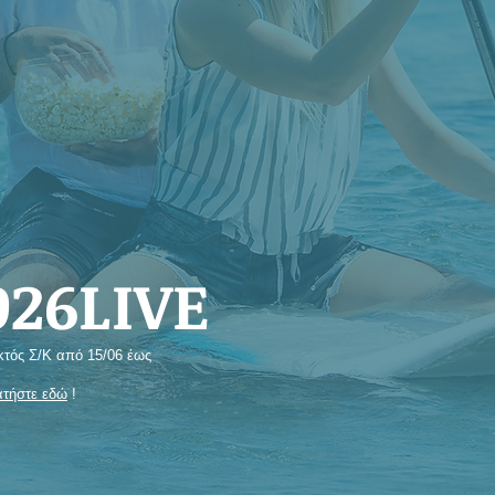
26LIVE
κτός Σ/Κ από 15/06 έως
τήστε εδώ
!