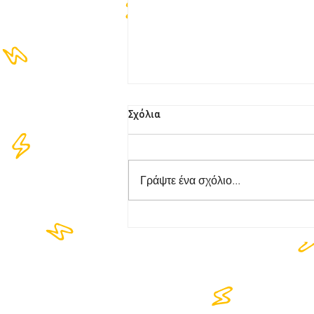
Σχόλια
Γράψτε ένα σχόλιο...
4M Χτύπησε το
RAKOKAZANO, έφαγε λάχανο
τον ΝΟΛΑΝ