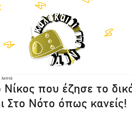
TEN LIVE
NETWORK
HISTORY
CO
2 λεπτά
ο Νίκος που έζησε το δικ
ι Στο Νότο όπως κανείς!