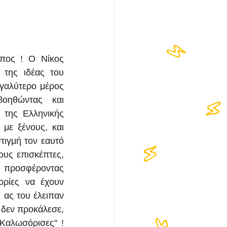
πος ! Ο Νίκος 
Βασιλάκης ή αλλιώς ''Πονηρό'' ήταν ένας από τους κύριους εκφραστές της ιδέας του 
γαλύτερο μέρος 
οηθώντας και 
της Ελληνικής 
με ξένους, και 
ιγμή τον εαυτό 
ους επισκέπτες, 
 προσφέροντας 
ορίες να έχουν 
 ας του έλειπαν 
δεν προκάλεσε, 
αλωσόρισες'' ! 