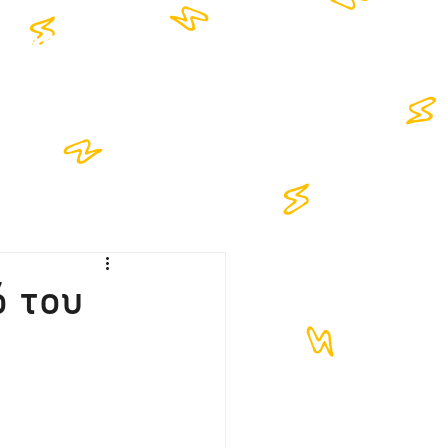
NTACT
ό του