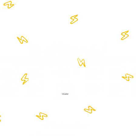
Forum
Xperienc
Network
B.I.G Party
e
© 2026 | Designed by :