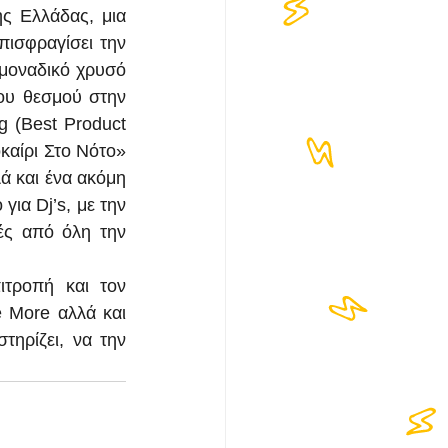
ς Ελλάδας, μια 
ισφραγίσει την 
μοναδικό χρυσό 
υ θεσμού στην 
 (Best Product 
αίρι Στο Νότο» 
ά και ένα ακόμη 
ια Dj’s, με την 
ές από όλη την 
τροπή και τον 
 More αλλά και 
ηρίζει, να την 