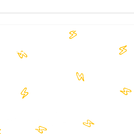
Sea of Sound by Thalassa
RAK
Seaside: Ένα Signature
προβ
μουσικό concept!
🔥🔥
Forum
Xperienc
Network
B.I.G Party
e