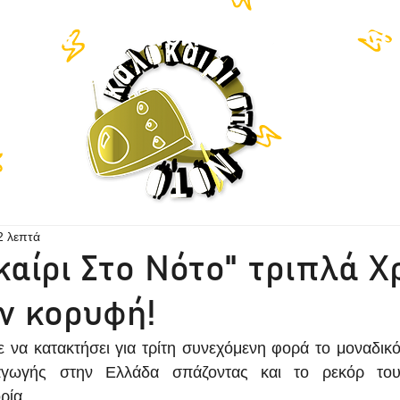
TEN LIVE
NETWORK
HISTORY
CO
2 λεπτά
καίρι Στο Νότο" τριπλά Χ
ν κορυφή!
να κατακτήσει για τρίτη συνεχόμενη φορά το μοναδικό
αγωγής στην Ελλάδα σπάζοντας και το ρεκόρ του
ρία