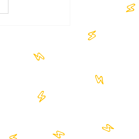
OKAZANO - 1,5Μ
ολές με την Πρεμιέρα 🔥