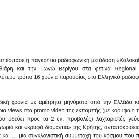
απέσπασε η παγκρήτια ραδιοφωνική μετάδοση «Καλοκαίρ
ιάρη και την Γωγώ Βερίγου στα φετινά Regional 
αλύτερο τρόπο 16 χρόνια παρουσίας στο Ελληνικό ραδιό
ική χρονιά με αμέτρητα μηνύματα από την Ελλάδα και
ρια views στα promo video της εκπομπής (με κορυφαίο το
 οδεύει προς τα 2 εκ. προβολές) λαχταριστές γεύσει
ωριά και «κρυφά διαμάντια» της Κρήτης, ανταποκρίσεις 
ά και … μια συγκλονιστική συμμετοχή του κόσμου που 