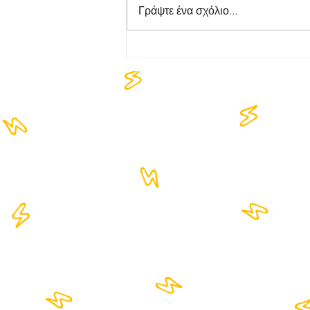
Γράψτε ένα σχόλιο...
4M Χτύπησε το
RAKOKAZANO, έφαγε λάχανο
τον ΝΟΛΑΝ