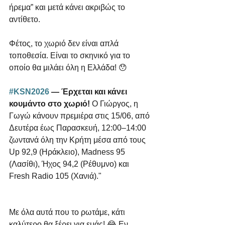
ήρεμα” και μετά κάνει ακριβώς το 
αντίθετο.
Φέτος, το χωριό δεν είναι απλά 
τοποθεσία. Είναι το σκηνικό για το 
οποίο θα μιλάει όλη η Ελλάδα! 😯
#KSN2026
 — Έρχεται και κάνει 
κουμάντο στο χωριό! 
Ο Γιώργος, η 
Γωγώ κάνουν πρεμιέρα στις 15/06, από 
Δευτέρα έως Παρασκευή, 12:00–14:00 
ζωντανά όλη την Κρήτη μέσα από τους 
Up 92,9 (Ηράκλειο), Madness 95 
(Λασίθι), Ήχος 94,2 (Ρέθυμνο) και 
Fresh Radio 105 (Χανιά)."
Με όλα αυτά που το ρωτάμε, κάτι 
καλύτερο θα ξέρει για εμάς! 😂 Εν 